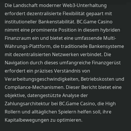
Die Landschaft moderner Web3-Unterhaltung
erfordert dezentralisierte Flexibilität gepaart mit
institutioneller Bankenstabilität. BC.Game Casino
nimmt eine prominente Position in diesem hybriden
Finanzraum ein und bietet eine umfassende Multi-
Währungs-Plattform, die traditionelle Bankensysteme
mit dezentralisierten Netzwerken verbindet. Die
Navigation durch dieses umfangreiche Finanzgerüst
erfordert ein präzises Verständnis von
Verarbeitungsgeschwindigkeiten, Betriebskosten und
Compliance-Mechanismen. Dieser Bericht bietet eine
objektive, datengestützte Analyse der
Zahlungsarchitektur bei BC.Game Casino, die High
Rollern und alltäglichen Spielern helfen soll, ihre
Kapitalbewegungen zu optimieren.