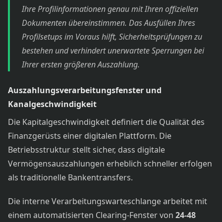
Ihre Profilinformationen genau mit Ihren offiziellen
Dokumenten übereinstimmen. Das Ausfüllen Ihres
Profilsetups im Voraus hilft, Sicherheitsprüfungen zu
bestehen und verhindert unerwartete Sperrungen bei
Ihrer ersten größeren Auszahlung.
Auszahlungsverarbeitungsfenster und
Kanalgeschwindigkeit
Die Kapitalgeschwindigkeit definiert die Qualität des
Finanzgerüsts einer digitalen Plattform. Die
Betriebsstruktur stellt sicher, dass digitale
Vermögensauszahlungen erheblich schneller erfolgen
als traditionelle Bankentransfers.
Die interne Verarbeitungswarteschlange arbeitet mit
einem automatisierten Clearing-Fenster von
24-48