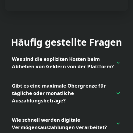
Häufig gestellte Fragen
Was sind die expliziten Kosten beim
Abheben von Geldern von der Plattform?
Gibt es eine maximale Obergrenze für
tägliche oder monatliche
Auszahlungsbeträge?
Wie schnell werden digitale
Vermögensauszahlungen verarbeitet?