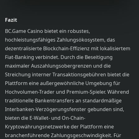
Fazit
BC.Game Casino bietet ein robustes,
hochleistungsfähiges Zahlungsökosystem, das
dezentralisierte Blockchain-Effizienz mit lokalisiertem
Fiat-Banking verbindet. Durch die Beseitigung
maximaler Auszahlungsobergrenzen und die
Streichung interner Transaktionsgebühren bietet die
Plattform eine außergewöhnliche Umgebung für
Hochvolumen-Trader und Premium-Spieler. Während
traditionelle Bankentransfers an standardmäßige
Interbanken-Verzögerungsfenster gebunden sind,
bieten die E-Wallet- und On-Chain-
Kryptowährungsnetzwerke der Plattform eine
branchenführende Zahlungsgeschwindigkeit. Für