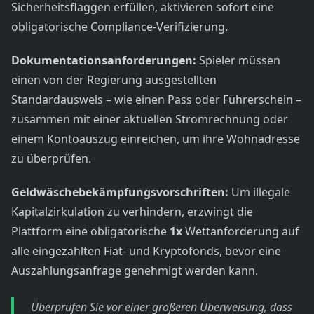
Sicherheitsflaggen erfüllen, aktivieren sofort eine
obligatorische Compliance-Verifizierung.
Dokumentationsanforderungen:
Spieler müssen
einen von der Regierung ausgestellten
Standardausweis – wie einen Pass oder Führerschein –
zusammen mit einer aktuellen Stromrechnung oder
einem Kontoauszug einreichen, um ihre Wohnadresse
zu überprüfen.
Geldwäschebekämpfungsvorschriften:
Um illegale
Kapitalzirkulation zu verhindern, erzwingt die
Plattform eine obligatorische
1x
Wettanforderung auf
alle eingezahlten Fiat- und Kryptofonds, bevor eine
Auszahlungsanfrage genehmigt werden kann.
Überprüfen Sie vor einer größeren Überweisung, dass