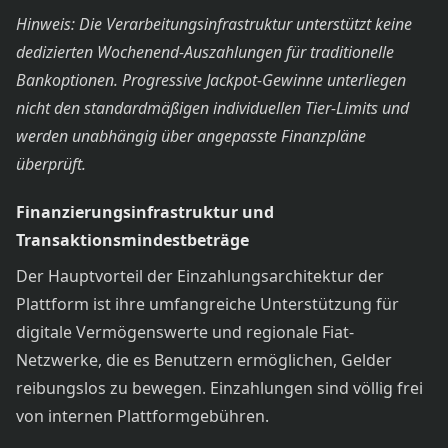
Hinweis: Die Verarbeitungsinfrastruktur unterstützt keine
dedizierten Wochenend-Auszahlungen für traditionelle
Bankoptionen. Progressive Jackpot-Gewinne unterliegen
nicht den standardmäßigen individuellen Tier-Limits und
werden unabhängig über angepasste Finanzpläne
überprüft.
Finanzierungsinfrastruktur und
Transaktionsmindestbeträge
Der Hauptvorteil der Einzahlungsarchitektur der
Plattform ist ihre umfangreiche Unterstützung für
digitale Vermögenswerte und regionale Fiat-
Netzwerke, die es Benutzern ermöglichen, Gelder
reibungslos zu bewegen. Einzahlungen sind völlig frei
von internen Plattformgebühren.