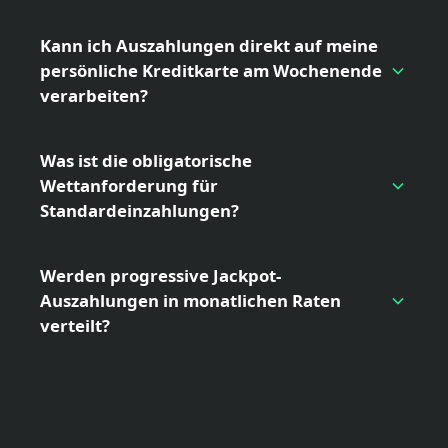
Kann ich Auszahlungen direkt auf meine
persönliche Kreditkarte am Wochenende
verarbeiten?
Was ist die obligatorische
Wettanforderung für
Standardeinzahlungen?
Werden progressive Jackpot-
Auszahlungen in monatlichen Raten
verteilt?