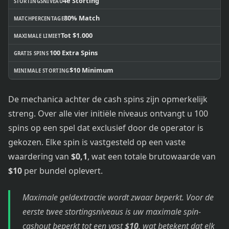
4e Storting
STORTINGSNIVEAU
80% Match
MATCHPERCENTAGE
Tot $1.000
MAXIMALE LIMIET
100 Extra Spins
GRATIS SPINS
$10 Minimum
MINIMALE STORTING
De mechanica achter de cash spins zijn opmerkelijk
streng. Over alle vier initiële niveaus ontvangt u 100
spins op een spel dat exclusief door de operator is
gekozen. Elke spin is vastgesteld op een vaste
waardering van
$0,1
, wat een totale brutowaarde van
$10
per bundel oplevert.
Maximale geldextractie wordt zwaar beperkt. Voor de
eerste twee stortingsniveaus is uw maximale spin-
cashout beperkt tot een vast
$10
, wat betekent dat elk