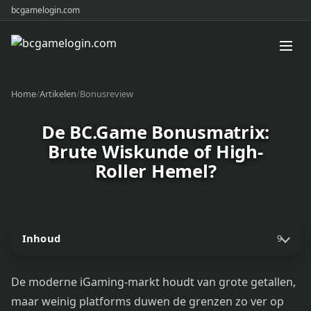
bcgamelogin.com
Home
/
Artikelen
/
Bonusreview
De BC.Game Bonusmatrix:
Brute Wiskunde of High-
Roller Hemel?
Inhoud
9
De moderne iGaming-markt houdt van grote getallen,
maar weinig platforms duwen de grenzen zo ver op