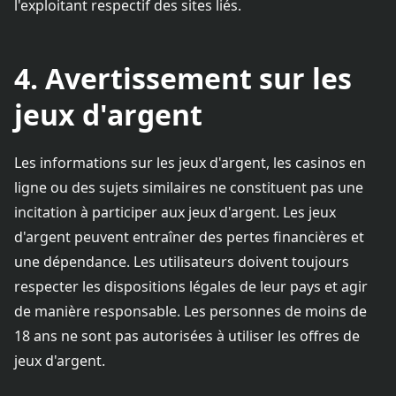
l'exploitant respectif des sites liés.
4. Avertissement sur les
jeux d'argent
Les informations sur les jeux d'argent, les casinos en
ligne ou des sujets similaires ne constituent pas une
incitation à participer aux jeux d'argent. Les jeux
d'argent peuvent entraîner des pertes financières et
une dépendance. Les utilisateurs doivent toujours
respecter les dispositions légales de leur pays et agir
de manière responsable. Les personnes de moins de
18 ans ne sont pas autorisées à utiliser les offres de
jeux d'argent.