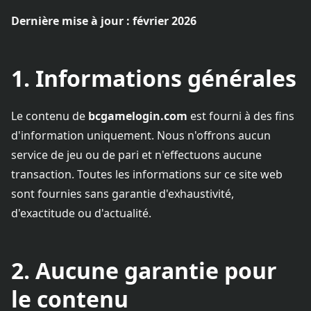
Dernière mise à jour : février 2026
1. Informations générales
Le contenu de
bcgamelogin.com
est fourni à des fins
d'information uniquement. Nous n'offrons aucun
service de jeu ou de pari et n'effectuons aucune
transaction. Toutes les informations sur ce site web
sont fournies sans garantie d'exhaustivité,
d'exactitude ou d'actualité.
2. Aucune garantie pour
le contenu