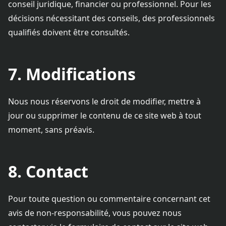
conseil juridique, financier ou professionnel. Pour les
décisions nécessitant des conseils, des professionnels
qualifiés doivent être consultés.
7. Modifications
Nous nous réservons le droit de modifier, mettre à
jour ou supprimer le contenu de ce site web à tout
moment, sans préavis.
8. Contact
Pour toute question ou commentaire concernant cet
avis de non-responsabilité, vous pouvez nous