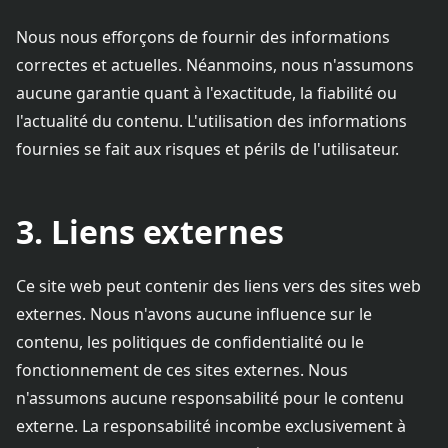
Nous nous efforçons de fournir des informations
correctes et actuelles. Néanmoins, nous n'assumons
aucune garantie quant à l'exactitude, la fiabilité ou
l'actualité du contenu. L'utilisation des informations
fournies se fait aux risques et périls de l'utilisateur.
3. Liens externes
Ce site web peut contenir des liens vers des sites web
externes. Nous n'avons aucune influence sur le
contenu, les politiques de confidentialité ou le
fonctionnement de ces sites externes. Nous
n'assumons aucune responsabilité pour le contenu
externe. La responsabilité incombe exclusivement à